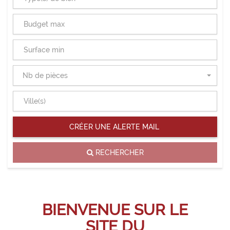
DE
BIEN
Budget
max
Surface
min
Nb
Nb de pièces
de
pièces
VILLE
CRÉER UNE ALERTE MAIL
RECHERCHER
BIENVENUE SUR LE
SITE DU